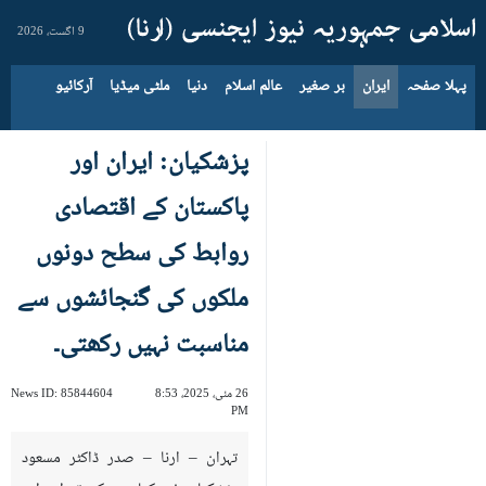
9 اگست، 2026
پہلا صفحہ
ایران
بر صغیر
عالم اسلام
دنیا
ملٹی میڈیا
آرکائیو
پزشکیان: ایران اور
پاکستان کے اقتصادی
روابط کی سطح دونوں
ملکوں کی گنجائشوں سے
مناسبت نہیں رکھتی۔
26 مئی، 2025، 8:53
85844604
News ID:
PM
تہران – ارنا – صدر ڈاکٹر مسعود