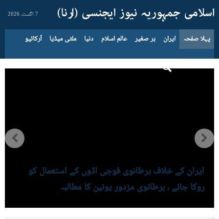
7 اگست، 2026
پہلا صفحہ
ایران
بر صغیر
عالم اسلام
دنیا
ملٹی میڈیا
آرکائیو
ایران کے خلاف برطانوی فوجی اڈوں کے استعمال کو
روکا جائے ، برطانوی مزدور یونین کا مطالبہ