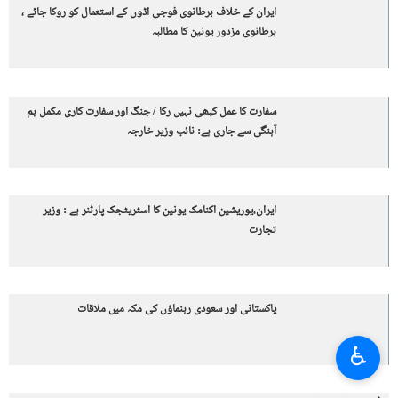
ایران کے خلاف برطانوی فوجی اڈوں کے استعمال کو روکا جائے ،
برطانوی مزدور یونین کا مطالبہ
سفارت کا عمل کبھی نہیں رکا / جنگ اور سفارت کاری مکمل ہم
آہنگی سے جاری ہے: نائب وزیر خارجہ
ایران،یوریشین اکنامک یونین کا اسٹریٹجک پارٹنر ہے : وزیر
تجارت
پاکستانی اور سعودی رہنماؤں کی مکہ میں ملاقات
♿︎