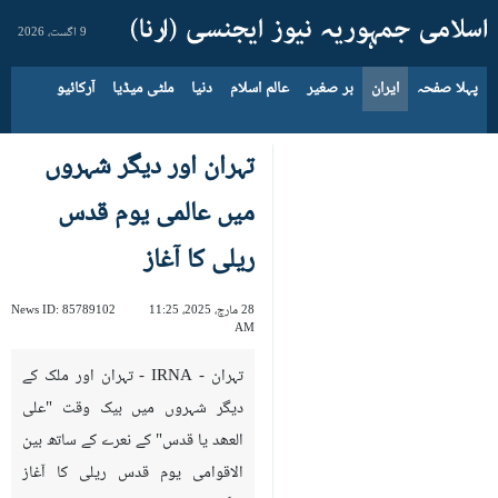
9 اگست، 2026
پہلا صفحہ
ایران
بر صغیر
عالم اسلام
دنیا
ملٹی میڈیا
آرکائیو
تہران اور دیگر شہروں
میں عالمی یوم قدس
ریلی کا آغاز
28 مارچ، 2025، 11:25
85789102
News ID:
AM
تہران - IRNA - تہران اور ملک کے
دیگر شہروں میں بیک وقت "علی
العھد یا قدس" کے نعرے کے ساتھ بین
الاقوامی یوم قدس ریلی کا آغاز