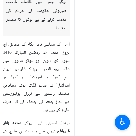
ہوگیا، جس میں ظالمانہ غاصب
صیہونی حکومت کے جرائم کی
مذمت کرنے کے لیے لوگوں کا سمندر
امڈ آیا۔
ارنا کے سیاسی نامہ نگار کے مطابق، آج
بروز جمعہ 27 رمضان المبارک 1446
ہجری کو تہران اور دیگر شہروں میں
عالمی یوم قدس مارچ کا آغاز ہوا۔ تہران
میں "مرگ بر امریکہ" اور "مرگ بر
اسرائیل" کے نعرے لگاتے ہوئے مظاہرین
مختلف راستوں سے تہران یونیورسٹی
میں نماز جمعہ کے اجتماع کے کی طرف
مارچ کر رہے ہیں۔
♿︎
نیشنل اسمبلی کے اسپیکر
محمد باقر
قالیباف
، تہران میں یوم القدس مارچ کے