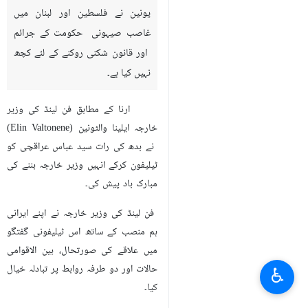
یونین نے فلسطین اور لبنان میں
غاصب صیہونی حکومت کے جرائم
اور قانون شکنی روکنے کے لئے کچھ
نہیں کیا ہے۔
ارنا کے مطابق فن لینڈ کی وزیر
خارجہ ایلینا والٹونین (Elin Valtonene)
نے بدھ کی رات سید عباس عراقچی کو
ٹیلیفون کرکے انہیں وزیر خارجہ بننے کی
مبارک باد پیش کی۔
فن لینڈ کی وزیر خارجہ نے اپنے ایرانی
ہم منصب کے ساتھ اس ٹیلیفونی گفتگو
میں علاقے کی صورتحال، بین الاقوامی
حالات اور دو طرفہ روابط پر تبادلہ خیال
♿︎
کیا۔