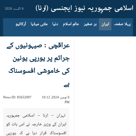
6 اگست، 2026
پہلا صفحہ
ایران
بر صغیر
عالم اسلام
دنیا
ملٹی میڈیا
آرکائیو
عراقچی : صیہونیوں کے
جرائم پر یورپی یونین
کی خاموشی افسوسناک
ہے
6 نومبر، 2024، 10:12
85652097
News ID:
PM
تہران – ارنا – اسلامی جمہوریہ
ایران کے وزیر خارجہ نے اس بات کو
افسوسناک قرار دیا ہے کہ یورپی