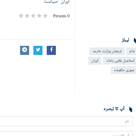
ایران
سیاست
0 Persons
لیبلز
شام
ترجمان وزارت خارجہ
اسماعیل بقایی ہامانہ
ایران
عبوری حکومت
آپ کا تبصرہ