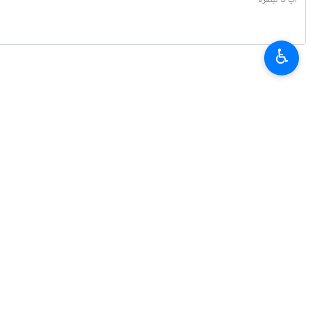
♿︎
تازہ ترین
ایران کے خلاف جنگ میں واشنگٹن کے غلط مفروضات
2026-08-08 09:48
بقائی: جنگ میں مال غنیمت کا دعوی کرنے والے کو پہلے جنگ جیتنی ہوتی ہے
2026-08-07 21:24
امریکہ میں پٹرول کی قیمتوں میں اضافہ ، وائٹ ہاؤس: قیمت کم کرنے کے لیے کوش
2026-08-07 21:02
ایران: ٹرمپ اب اس معاہدے کے لئے التماس کر رہے ہیں جسے خود وہ ختم کر چکے 