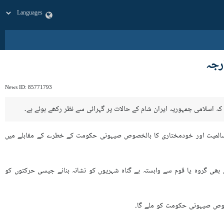
رجہ
News ID:
85771793
 کہ اسلامی جمہوریہ ایران شام کے حالات پر گہرائی سے نظر رکھے ہوئے ہے۔
رضی سالمیت اور خودمختاری کا بالخصوص صیہونی حکومت کے خطرے کے مقابلے میں
بھی گروہ یا قوم سے وابستہ بے گناہ شہریوں کو نشانہ بنانے جیسی حرکتوں کو
خصوص صیہونی حکومت کو ملے گا۔