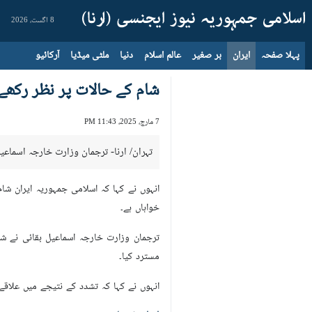
8 اگست، 2026
پہلا صفحہ
ایران
بر صغیر
عالم اسلام
دنیا
ملٹی میڈیا
آرکائیو
شام کے حالات پر نظر رکھے
7 مارچ، 2025، 11:43 PM
تہران/ ارنا- ترجمان وزارت خارجہ اسماعی
انہوں نے کہا کہ اسلامی جمہوریہ ایران 
خواہاں ہے۔
ترجمان وزارت خارجہ اسماعیل بقائی نے ش
مسترد کیا۔
انہوں نے کہا کہ تشدد کے نتیجے میں علا