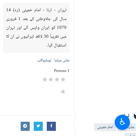
تہران - ارنا - امام خمینی (رہ) 14
سال کی جلاوطنی کے بعد 1 فروری
1979 کو ایران واپس آئے اور تہران
میں تقریباً 30 لاکھ ایرانیوں نے ان کا
استقبال کیا۔
ملٹی میڈیا
ویڈیوکلپ
1 Persons
لیبلز
♿︎
عشرہ فجر
امام خمینی