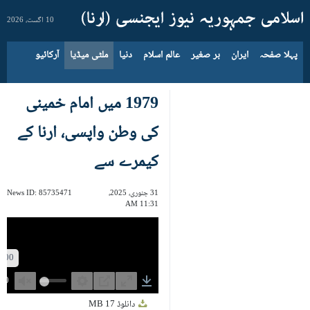
10 اگست، 2026
پہلا صفحہ
ایران
بر صغیر
عالم اسلام
دنیا
ملٹی میڈیا
آرکائیو
1979 میں امام خمینی
کی وطن واپسی، ارنا کے
کیمرے سے
31 جنوری، 2025،
85735471
News ID:
11:31 AM
Unmute
Settings
PIP
Enter
Download
دانلوڈ
17 MB
fullscreen