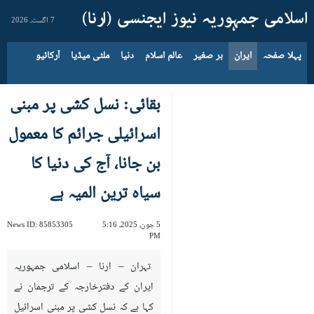
7 اگست، 2026
پہلا صفحہ
ایران
بر صغیر
عالم اسلام
دنیا
ملٹی میڈیا
آرکائیو
بقائی: نسل کشی پر مبنی
اسرائیلی جرائم کا معمول
بن جانا، آج کی دنیا کا
سیاہ ترین المیہ ہے
5 جون، 2025، 5:16
85853305
News ID:
PM
تہران – ارنا – اسلامی جمہوریہ
ایران کے دفترخارجہ کے ترجمان نے
کہا ہے کہ نسل کشی پر مبنی اسرائیل