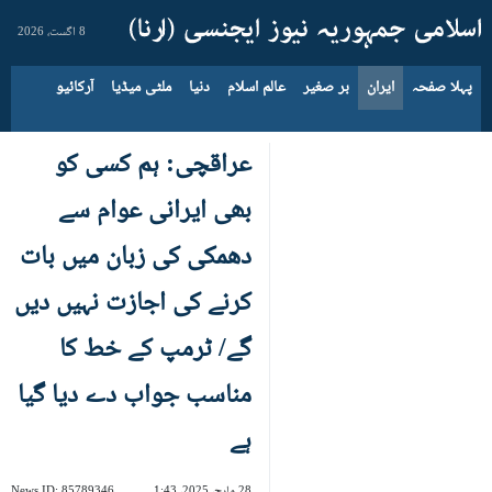
8 اگست، 2026
پہلا صفحہ
ایران
بر صغیر
عالم اسلام
دنیا
ملٹی میڈیا
آرکائیو
عراقچی: ہم کسی کو
بھی ایرانی عوام سے
دھمکی کی زبان میں بات
کرنے کی اجازت نہیں دیں
گے/ ٹرمپ کے خط کا
مناسب جواب دے دیا گیا
ہے
28 مارچ، 2025، 1:43
85789346
News ID: