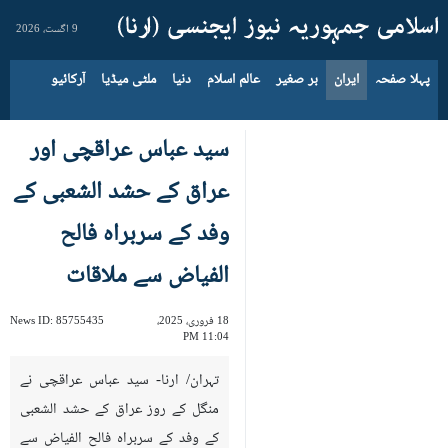
9 اگست، 2026
پہلا صفحہ
ایران
بر صغیر
عالم اسلام
دنیا
ملٹی میڈیا
آرکائیو
سید عباس عراقچی اور
عراق کے حشد الشعبی کے
وفد کے سربراہ فالح
الفیاض سے ملاقات
18 فروری، 2025،
85755435
News ID:
11:04 PM
تہران/ ارنا- سید عباس عراقچی نے
منگل کے روز عراق کے حشد الشعبی
کے وفد کے سربراہ فالح الفیاض سے