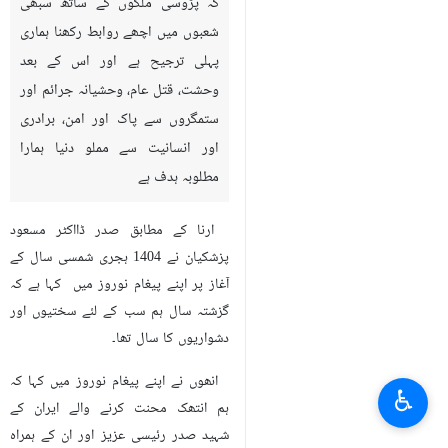
کہ پڑوسی ملکوں کے ساتھ سبھی
شعبوں میں اچھے روابط رکھنا ہماری
پہلی ترجیح ہے اور اس کے بعد
وحشت، قتل عام، وحشیانہ جرائم اور
ستمگروں سے پاک اور امن، برادری
اور انسانیت سے مملو دنیا ہمارا
مطلوبہ ہدف ہے
ارنا کے مطابق صدر ڈااکٹر مسعود
پزشکیان نے 1404 ہجری شمسی سال کے
آغاز پر اپنے پیغام نوروز میں کہا ہے کہ
گزشتہ سال ہم سب کے لئے سختیوں اور
دشواریوں کا سال تھا۔
انھوں نے اپنے پیغام نوروز ميں کہا کہ
♿︎
ہم انتھک محنت کرنے والے ایران کے
شہید صدر رئیسی عزیز اور ان کے ہمراہ