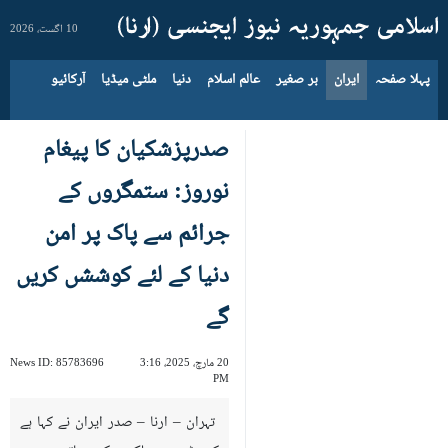
10 اگست، 2026
پہلا صفحہ
ایران
بر صغیر
عالم اسلام
دنیا
ملٹی میڈیا
آرکائیو
صدرپزشکیان کا پیغام
نوروز: ستمگروں کے
جرائم سے پاک پر امن
دنیا کے لئے کوششں کریں
گے
20 مارچ، 2025، 3:16
85783696
News ID:
PM
تہران – ارنا – صدر ایران نے کہا ہے