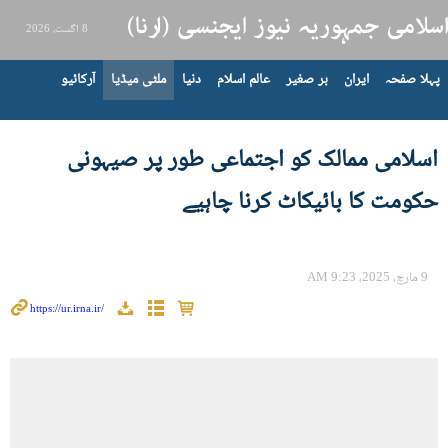
8 اگست، 2026
پہلا صفحہ
ایران
بر صغیر
عالم اسلام
دنیا
ملٹی میڈیا
آرکائیو
اسلامی ممالک کو اجتماعی طور پر صیہونی
حکومت کا بائیکاٹ کرنا چاہیے
9 مارچ، 2025، 9:23 AM