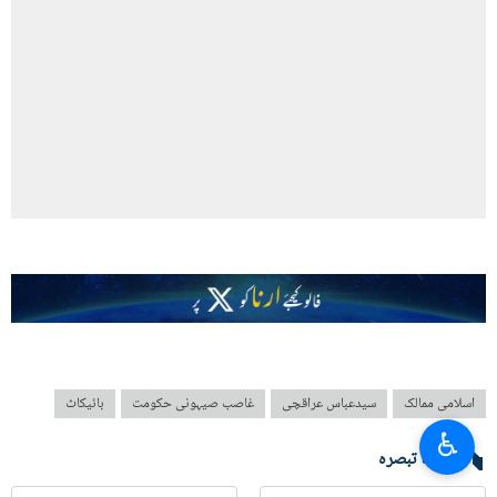
اسلامی ممالک
سیدعباس عراقچی
غاصب صیہونی حکومت
بائیکاٹ
♿︎
آپ کا تبصرہ