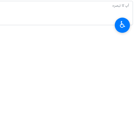
♿︎
تازہ ترین
بقائی: جنگ میں مال غنیمت کا دعوی کرنے والے کو پہلے جنگ جیتنی ہوتی ہے
2026-08-07 21:24
امریکہ میں پٹرول کی قیمتوں میں اضافہ ، وائٹ ہاؤس: قیمت کم کرنے کے لیے کوش
2026-08-07 21:02
ایران: ٹرمپ اب اس معاہدے کے لئے التماس کر رہے ہیں جسے خود وہ ختم کر چکے 
2026-08-07 20:41