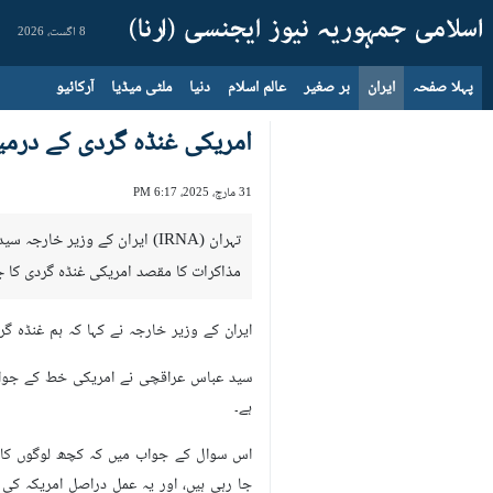
8 اگست، 2026
پہلا صفحہ
ایران
بر صغیر
عالم اسلام
دنیا
ملٹی میڈیا
آرکائیو
امریکی غنڈہ گردی کے درمیا
31 مارچ، 2025، 6:17 PM
تہران (IRNA) ایران کے وزیر
مذاکرات کا مقصد امریکی غنڈہ گردی کا جو
ایران کے وزیر خارجہ نے کہا کہ ہم غنڈہ گرد
سید عباس عراقچی نے امریکی خط کے جواب 
ہے۔
اس سوال کے جواب میں کہ کچھ لوگوں کا کہن
جا رہی ہیں، اور یہ عمل دراصل امریکہ کی غ