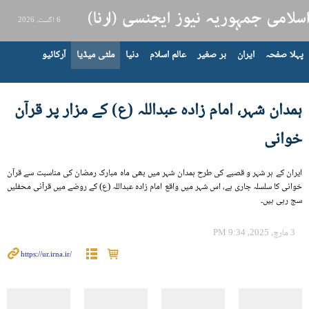
6 اگست، 2026
پہلا صفحہ
ایران
بر صغیر
عالم اسلام
دنیا
ملٹی میڈیا
آرکائیو
ہمدان شہر، امام زادہ عبداللہ (ع) کے مزار پر قرآن
خوانی
ایران کے ہر شہر و قصبے کی طرح ہمدان شہر میں بھی ماہ مبارک رمضان کی مناسبت سے قرآن
خوانی کا سلسلہ جاری ہے، اس شہر میں واقع امام زادہ عبداللہ (ع) کے روضے میں قرآنی محفلیں
سج رہی ہیں۔
3 مارچ، 2025، 9:34 PM