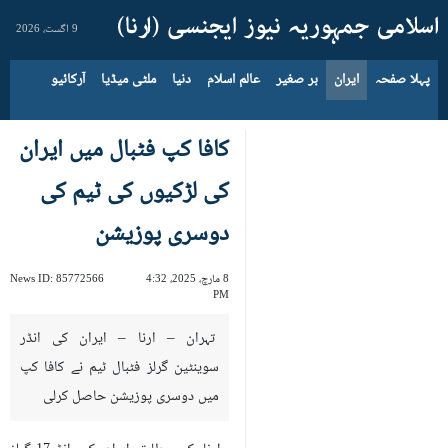
9 اگست، 2026
پہلا صفحہ
ایران
بر صغیر
عالم اسلام
دنیا
ملٹی میڈیا
آرکائیو
کافا کپ فٹبال میں ایران
کی لڑکیوں کی ٹیم کی
دوسری پوزیشن
8 مارچ، 2025، 4:32
85772566
News ID:
PM
تہران – ارنا – ایران کی انڈر
سوینٹین گرلز فٹبال ٹیم نے کافا کپ
میں دوسری پوزیشن حاصل کرلی