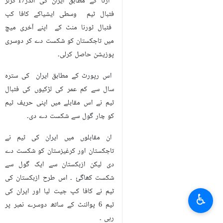
ارنا کے مطابق ایران کی انڈر17 گرلز
فٹبال ٹیم وسطی ایشیاکے کافا کپ
فٹبال ٹورنا منٹ کے اپنے آخری میچ
میں تاجکستان کو شکست دے کر دوسری
پوزیشن حاصل کرلی۔
اس رپورٹ کے مطابق ایران کی سترہ
سال سے کم عمر کی لڑکیوں کی فٹبال
ٹیم نے اس مقابلے میں اپنی حریف ٹیم
کو چار گول سے شکست دے دی۔
ان مقابلوں میں ایران کی ٹیم نے
تاجکستان اور کرغیزستان کو شکست دے
دی لیکن ازبکستان سے ایک گول سے
شکست کھاگئ ۔ اس طرح ازبکستان کی
ٹیم نے کافا کپ جیت لیا اور ایران کی
♿︎
ٹیم 6 پوائنٹ کے ساتھ دوسرے نمبر پر
رہی ۔