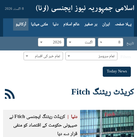
8 اگست، 2026
پہلا صفحہ
ایران
بر صغیر
عالم اسلام
دنیا
ملٹی میڈیا
آرکائیو
8
اگست
2026
تاریخ
تمام سروسز
تمام خبر کی اقسام
Filters
Today News
کریڈٹ ریٹنگ Fitch
دنیا
کریڈٹ ریٹنگ ایجنسی Ftich نے
صیہونی حکومت کے اقتصاد کو منفی
قرار دے دیا