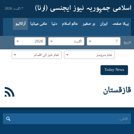
7 اگست، 2026
پہلا صفحہ
ایران
بر صغیر
عالم اسلام
دنیا
ملٹی میڈیا
آرکائیو
7
اگست
2026
تاریخ
تمام سروسز
تمام خبر کی اقسام
Filters
Today News
قازقستان