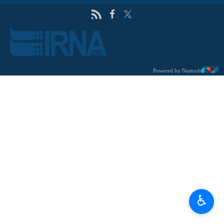
Powered by Nastooh
♿︎