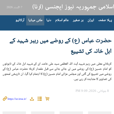
7 اگست، 2026
پہلا صفحہ
ایران
بر صغیر
عالم اسلام
دنیا
ملٹی میڈیا
آرکائیو
حضرت عباس (ع) کے روضے میں رہبر شہید کے
اہل خانہ کی تشییع
کربلائے معلی میں رہبر شہید آيت اللہ العظمی سید علی خامنہ ای کے شہید اہل خانہ کے تابوتوں
کو امام حسین (ع) کے روضے میں لے جائے جانے سے قبل علمدار کربلا حضرت عباس (ع) کے
روضے میں تشییع کی گئی اور مجلس عزائے امام حسین (ع) کا اہتمام کیا گیا۔ ان تاریخی لمحوں
کی تصاویر کا مشاہدہ کر رہے ہیں۔
8 جولائی، 2026، 9:09 PM