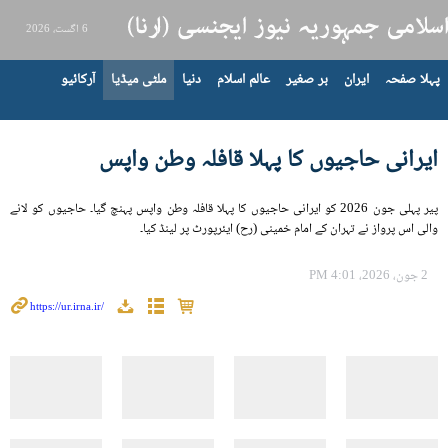
6 اگست، 2026
پہلا صفحہ
ایران
بر صغیر
عالم اسلام
دنیا
ملٹی میڈیا
آرکائیو
ایرانی حاجیوں کا پہلا قافلہ وطن واپس
پیر پہلی جون 2026 کو ایرانی حاجیوں کا پہلا قافلہ وطن واپس پہنچ گیا۔ حاجیوں کو لانے
والی اس پرواز نے تہران کے امام خمینی (رح) ایئرپورٹ پر لینڈ کیا۔
2 جون، 2026، 4:01 PM