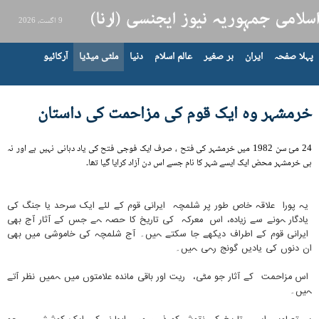
9 اگست، 2026
پہلا صفحہ
ایران
بر صغیر
عالم اسلام
دنیا
ملٹی میڈیا
آرکائیو
خرمشہر وہ ایک قوم کی مزاحمت کی داستان
24 مئ سن 1982 میں خرمشہر کی فتح ، صرف ایک فوجی فتح کی یاد دہانی نہیں ہے اور نہ
ہی خرمشہر محض ایک ایسے شہر کا نام جسے اس دن آزاد کرایا گیا تھا۔
یہ پورا علاقہ خاص طور پر شلمچہ ایرانی قوم کے لئے ایک سرحد یا جنگ کی
یادگار ہونے سے زیادہ، اس معرکہ کی تاریخ کا حصہ ہے جس کے آثار آج بھی
ایرانی قوم کے اطراف دیکھے جا سکتے ہیں۔ آج شلمچہ کی خاموشی میں بھی
ان دنوں کی یادیں گونج رہی ہيں۔
اس مزاحمت کے آثار جو مٹی، ریت اور باقی ماندہ علامتوں میں ہمیں نظر آتے
ہیں۔