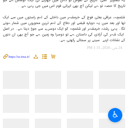
یہ تصاویر اسی تاریخ کے نقوش کو ذہن میں ابھارنے کی ایک کوشش ہے جو
تاریخ کا حصہ تو ہے لیکن آج بھی ایرانی قوم اس میں جی رہی ہے ۔
شلمچہ، عراقی بعثی فوج کے خرمشہر میں داخلے کے اہم راستوں میں سے ایک
تھا اور بعد میں یہ دوبارہ قبضے اور دفاع کے اہم ترین محوروں میں شمار ہونے
لگا۔ یہی رشتہ خرمشہر اور شلمچہ کو ایک دوسرے سے جوڑ دیتا ہے۔ در اصل
ایک شہر کی آزادی کی داستان ہے تو دوسرا وہ زمین ہے جو آج بھی ان دنوں
کے نشانات اپنے سینے پر سجائے رکھتی ہے۔
24 مئی، 2026، 1:31 PM
♿︎