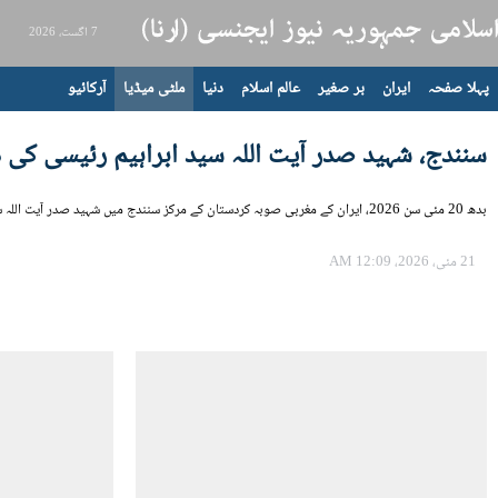
7 اگست، 2026
پہلا صفحہ
ایران
بر صغیر
عالم اسلام
دنیا
ملٹی میڈیا
آرکائیو
سنندج، شہید صدر آیت اللہ سید ابراہیم رئیسی ک
بدھ 20 مئی سن 2026، ایران کے مغربی صوبہ کردستان کے مرکز سنندج میں شہید صدر آیت اللہ سید ابراہیم رئیسی کی دوسری برسی کی مجلس منعقد ہوئی۔
21 مئی، 2026، 12:09 AM