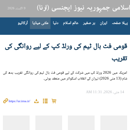
9 اگست، 2026
پہلا صفحہ
ایران
بر صغیر
عالم اسلام
دنیا
ملٹی میڈیا
آرکائیو
قومی فٹ بال ٹیم کی ورلڈ کپ کے لیے روانگی کی
تقریب
امریکہ میں 2026 ورلڈ کپ میں شرکت کے لیے قومی فٹ بال ٹیم کی روانگی تقریب بدھ کی
شام (13 مئی 2026) تہران کے انقلاب اسکوائر میں منعقد ہوئی۔
14 مئی، 2026، 11:31 AM