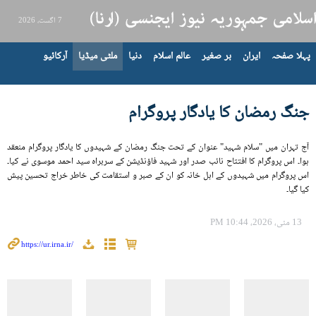
7 اگست، 2026
پہلا صفحہ
ایران
بر صغیر
عالم اسلام
دنیا
ملٹی میڈیا
آرکائیو
جنگ رمضان کا یادگار پروگرام
آج تہران میں "سلام شہید" عنوان کے تحت جنگ رمضان کے شہیدوں کا یادگار پروگرام منعقد
ہوا۔ اس پروگرام کا افتتاح نائب صدر اور شہید فاؤنڈیشن کے سربراہ سید احمد موسوی نے کیا۔
اس پروگرام میں شہیدوں کے اہل خانہ کو ان کے صبر و استقامت کی خاطر خراج تحسین پیش
کیا گیا۔
13 مئی، 2026، 10:44 PM