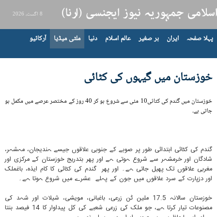
8 اگست، 2026
پہلا صفحہ
ایران
بر صغیر
عالم اسلام
دنیا
ملٹی میڈیا
آرکائیو
خوزستان میں گیہوں کی کٹائی
خوزستان میں گندم کی کٹائی10 مئی سے شروع ہو کر 40 روز کے مختصر عرصے میں مکمل ہو
جاتی ہے۔
گندم کی کٹائی ابتدائی طور پر صوبے کے جنوبی علاقوں جیسے ہندیجان، مہشہر،
شادگان اور خرمشہر سے شروع ہوتی ہے اور پھر بتدریج خوزستان کے مرکزی اور
مغربی علاقوں تک پھیل جاتی ہے۔ اور پھر گندم کی کٹائی کا کام ایذہ، باغملک
اور دزپارت کے سرد علاقوں میں جون کے پہلے عشرے میں شروع ہوتا ہے۔
خوزستان سالانہ 17.5 ملین ٹن زرعی، باغبانی، مویشی، شیلات اور شہد کی
مصنوعات تیار کرتا ہے، جو ملک کی زرعی شعبے کی کل پیداوار کا 14 فیصد بنتا