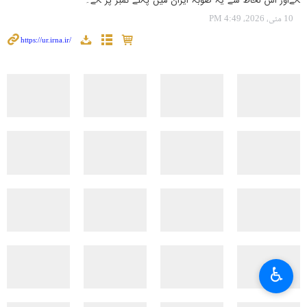
ہےاور اس لحاظ سے یہ صوبہ ایران میں پہلے نمبر پر ہے۔
10 مئی، 2026، 4:49 PM
♿︎