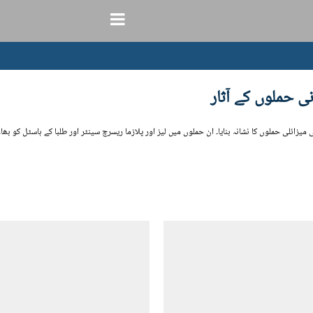
ی حملوں کے آثار
لی حملوں کا نشانہ بنایا۔ ان حملوں میں لیز اور پلازما ریسرچ سینٹر اور طلبا کے ہاسٹل کو بھا