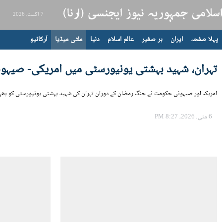
7 اگست، 2026
پہلا صفحہ
ایران
بر صغیر
عالم اسلام
دنیا
ملٹی میڈیا
آرکائیو
تہران، شہید بہشتی یونیورسٹی میں امریکی- صیہون
امریکہ اور صیہونی حکومت نے جنگ رمضان کے دوران تہران کی شہید بہشتی یونیورسٹی کو بھی میزائ
6 مئی، 2026، 8:27 PM