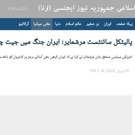
8 اگست، 2026
پہلا صفحہ
ایران
بر صغیر
عالم اسلام
دنیا
ملٹی میڈیا
آرکائیو
پالیٹکل سائنٹسٹ مرشمایر: ایران جنگ میں جیت چک
امریکی سیاسی محقق جان مرشمائر نے کہا ہے کہ ایران کبھی بھی آبنائے ہرمز پر کنٹرول کو ہاتھ س
29 اپریل، 2026، 2:34 PM