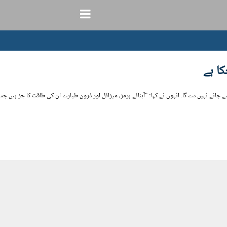
ا ہے
ے جانے نہیں دے گا۔ انہوں نے کہا: "آبنائے ہرمز، میزائل اور ڈرون طیارے ان کی طاقت کا جز ہیں ج