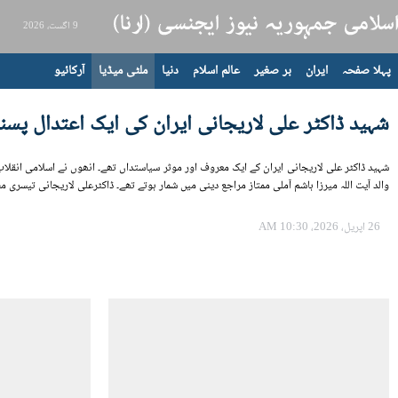
9 اگست، 2026
پہلا صفحہ
ایران
بر صغیر
عالم اسلام
دنیا
ملٹی میڈیا
آرکائیو
شہید ڈاکٹر علی لاریجانی ایران کی ایک اعتدال 
والد آیت اللہ میرزا ہاشم آملی ممتاز مراجع دینی میں شمار ہوتے تھے۔ ڈاکٹرعلی لاریجانی تیسری
26 اپریل، 2026، 10:30 AM