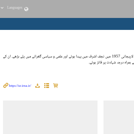
شہید ڈاکٹر علی لاریجانی ایران کے ایک معروف اور موثر سیاستداں تھے۔ انھوں نے اسلامی انقلاب کے مختلف سیاسی، ابلاغیاتی اور ثقافتی شعبوں میں فعال اور موثر کردار ادا کیا۔ شہید ڈاکٹر علی لاریجانی 1957 میں نجف اشرف میں پیدا ہوئے اور علمی و سیاسی گھرانے میں پلے بڑھے۔ ان کے
ہمراہ درجہ شہادت پر فائز ہوئے۔