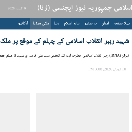
6 اگست، 2026
پہلا صفحہ
ایران
بر صغیر
عالم اسلام
دنیا
ملٹی میڈیا
آرکائیو
شہید رہبر انقلاب اسلامی کے چہلم کے موقع پر ملک 
تہران (IRNA) رہبر انقلاب اسلامی حضرت آیت اللہ العظمی سید علی خامنہ ای شہید کا چہلم جمعرات 9 اپریل کو منایا گيا ، اس موقع پر ایران بھر میں عزاداری کے بڑے بڑے اجتماعات منعقد ہوئے۔ ایران کے جنوبی شہر اہواز میں ہونے والے ایک اجتماع کی تصویری جھلکیاں
10 اپریل، 2026، 3:08 PM