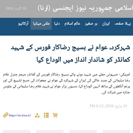
10 اگست، 2026
پہلا صفحہ
ایران
بر صغیر
عالم اسلام
دنیا
ملٹی میڈیا
آرکائیو
شہرکرد، عوام نے بسیج رضاکار فورس کے شہید
کمانڈر کو شاندار انداز میں الوداع کیا
امریکی- صیہونی حملے میں شہید ہونے والے بسیج رضاکار فورس کے کمانڈر میجر جنرل غلام
رضا سلیمانی کے جسد خاکی کی ایران کے شہرکرد کے عوام نے جمعرات کی صبح تشییع کی اور
پرنم آنکھوں کے ساتھ انہیں الوداع کہا۔ دسیوں ہزار عوام نے شہید غلام رضا سلیمانی کے جلوس
جنازہ میں شرکت کی۔
19 مارچ، 2026، 6:23 PM