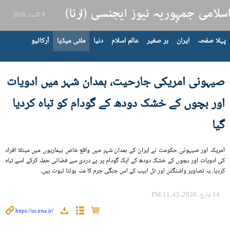
8 اگست، 2026
پہلا صفحہ
ایران
بر صغیر
عالم اسلام
دنیا
ملٹی میڈیا
آرکائیو
صیہونی امریکی جارحیت، ہمدان شہر میں ادویات
اور بچوں کے خشک دودھ کے گودام کو تباہ کردیا
گیا
امریکہ اور صیہونی حکومت نے ایران کے ہمدان شہر میں واقع خاص بیماریوں میں مبتلا افراد
کی ادویات اور بچوں کے خشک دودھ کے ایک گودام پر بے دردی سے فضائی حملہ کرکے اسے تباہ
کردیا۔ یہ تصاویر واشنگٹن اور تل ابیب کے اس جنگی جرم کا منہ بولتا ثبوت ہیں۔
14 مارچ، 2026، 11:43 PM