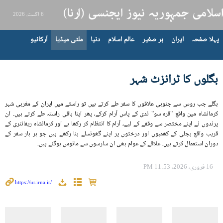
6 اگست، 2026
پہلا صفحہ
ایران
بر صغیر
عالم اسلام
دنیا
ملٹی میڈیا
آرکائیو
بگلوں کا ٹرانزٹ شہر
بگلے جب روس سے جنوبی علاقوں کا سفر طے کرتے ہیں تو راستے میں ایران کے مغربی شہر
کرمانشاہ مین واقع "قرہ سو" ندی کے پاس آرام کرکے، پھر اپنا باقی راستہ طے کرتے ہیں۔ ان
پرندوں نے اپنے مختصر سے وقفے کے لیے، آرام کا انتظام کر رکھا ہے اور کرمانشاہ ریفائنری کے
قریب واقع بجلی کے کھمبوں اور درختوں پر اپنے گھونسلے بنا رکھے ہیں جو ہر بار سفر کے
دوران استعمال کرتے ہیں۔ علاقے کے عوام بھی ان سارسوں سے مانوس ہوگئے ہیں۔
16 فروری، 2026، 11:53 PM