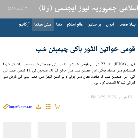
7 اگست، 2026
پہلا صفحہ
ایران
بر صغیر
عالم اسلام
دنیا
ملٹی میڈیا
آرکائیو
قومی خواتین انڈور ہاکی چیمپئن شپ
تہران (IRNA) انڈر 23 کے لیے قومی خواتین انڈور ہاکی چیمپئن شپ صوبہ اراک کے شہدا
اسٹیڈیم میں منعقد ہوگی۔ اس چمپین شپ میں ایران کے 10 صوبوں کی 11 ٹیمیں حصہ لیں
گی۔ اس چیمپین شپ کا مقصد عمان میں ہونے والے ایشن گیمز میں حصہ لینے کی غرض سے
ایرانی ٹیم کا انتخاب کرنا ہے۔
16 فروری، 2026، 3:29 PM