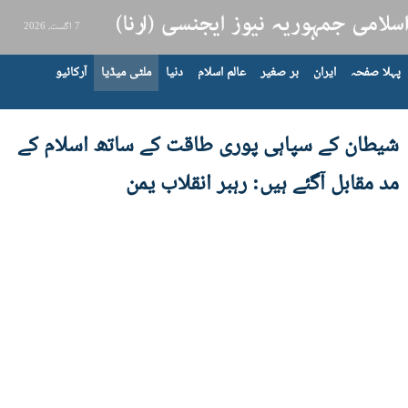
7 اگست، 2026
پہلا صفحہ
ایران
بر صغیر
عالم اسلام
دنیا
ملٹی میڈیا
آرکائیو
شیطان کے سپاہی پوری طاقت کے ساتھ اسلام کے
مد مقابل آگئے ہیں: رہبر انقلاب یمن