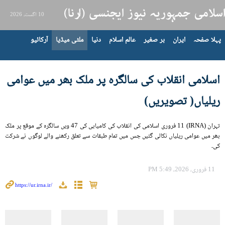
10 اگست، 2026
پہلا صفحہ
ایران
بر صغیر
عالم اسلام
دنیا
ملٹی میڈیا
آرکائیو
اسلامی انقلاب کی سالگرہ پر ملک بھر میں عوامی
ریلیاں( تصویریں)
تہران (IRNA) 11 فروری اسلامی کی انقلاب کی کامیابی کی 47 ویں سالگرہ کے موقع پر ملک
بھر میں عوامی ریلیاں نکالی گئیں جس میں تمام طبقات سے تعلق رکھنے والے لوگوں نے شرکت
کی۔
11 فروری، 2026، 5:49 PM