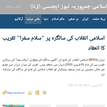
6 اگست، 2026
پہلا صفحہ
ایران
بر صغیر
عالم اسلام
دنیا
ملٹی میڈیا
آرکائیو
اسلامی انقلاب کی سالگرہ پر "سلام سفرا" تقریب
کا انعقاد
تہران (IRNA) اسلامی انقلاب کی فتح کی 47ویں سالگرہ کے موقع پر "سلام سفرا" کی سرکاری
تقریب پیر کی شام (9 فروری 2026) تہران میں منعقد ہوئی۔ تقریب کے دوران تہران میں مقیم
غیر ملکی سفیروں نے صدر مسعود پزشکیان کو انقلاب اسلامی کی فتح کی سالگرہ کی مبارکباد
دی۔
10 فروری، 2026، 10:38 AM