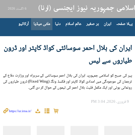
6 اگست، 2026
پہلا صفحہ
ایران
بر صغیر
عالم اسلام
دنیا
ملٹی میڈیا
آرکائیو
ایران کی ہلال احمر سوسائٹی کواڈ کاپٹر اور ڈرون
طیاروں سے لیس
پیر کی صبح کو اسلامی جمہوریہ ایران کی ہلال احمر سوسائٹی کے سربراہ اور وزارت دفاع کے
ترجمان کی موجودگی میں امدادی کواڈ کاپٹر اور فکسڈ ونگ (Fixed Wing) ڈرون طیاروں کی
رونمائی ہوئی اور ایک مکمل فلیٹ ہلال احمر کی ٹیموں کے حوال کر دی گئی۔
9 فروری، 2026، 3:04 PM