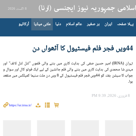
8 اگست، 2026
پہلا صفحہ
ایران
بر صغیر
عالم اسلام
دنیا
ملٹی میڈیا
آرکائیو
44ویں فجر فلم فیسٹیول کا آٹھواں دن
تہران (IRNA) امیر حسین صفی کی ہدایت کاری میں بننے والی فلموں "لٹل لٹل لائف" اور
مہدی شا محمدی کی ہدایت کاری میں بننے والی فلم جانشین کے لیے ایک فوٹو کال اور سوال و
جواب کا سیشن ہفتہ کو 44ویں فجر فلم فیسٹیول کے 8 ویں دن ملت سنیما کمپلکس میں منقعد
ہوا۔
8 فروری، 2026، 9:39 PM