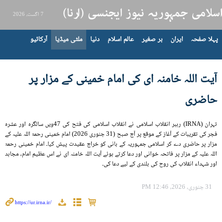
7 اگست، 2026
پہلا صفحہ
ایران
بر صغیر
عالم اسلام
دنیا
ملٹی میڈیا
آرکائیو
آیت اللہ خامنہ ای کی امام خمینی کے مزار پر
حاضری
تہران (IRNA) رہبر انقلاب اسلامی نے انقلاب اسلامی کی فتح کی 47ویں سالگرہ اور عشرہ
فجر کی تقریبات کے آغاز کے موقع پر آج صبح (31 جنوری 2026) امام خمینی رحمۃ اللہ علیہ کے
مزار پر حاضری دے کر اسلامی جمہوریہ کے بانی کو خراج عقیدت پیش کیا۔ امام خمینی رحمۃ
اللہ علیہ کے مزار پر فاتحہ خوانی اور دعا کرتے ہوئے آیت اللہ خامنہ ای نے اس عظیم امام، مجاہد
اور شہداء انقلاب کی روح کی بلندی کے لیے دعا کی۔
31 جنوری، 2026، 12:46 PM