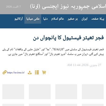
7 اگست، 2026
پہلا صفحہ
ایران
بر صغیر
عالم اسلام
دنیا
ملٹی میڈیا
آرکائیو
فجر تھیٹر فیسٹیول کا پانچواں دن
فجر تھیٹر فیسٹیول کے سلسلے میں "کازابلانکا"، "ہما" اور "خلیل حلبی کے واقعات" نام کے پلے
پیش کیے گئے۔ تہران میں یہ سلسلہ "شہر تھیٹر ہال" اور "سنگلج تھیٹر ہال" میں جاری ہے۔
27 جنوری، 2026، 11:44 AM