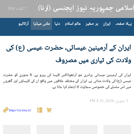
7 اگست، 2026
پہلا صفحہ
ایران
بر صغیر
عالم اسلام
دنیا
ملٹی میڈیا
آرکائیو
ایران کے آرمینین عیسائی، حضرت عیسی (ع) کی
ولادت کی تیاری میں مصروف
ایران کی آرمینین عیسائی برادری جو آرتھوڈاکس کلیسا کی پیرو ہے، 6 جنوری کو حضرت
عیسی (ع) کی ولادت مناتی ہے۔ ایران کے مختلف علاقوں میں واقع ان کے کلیساؤں اور گھروں
میں اس سلسلے کی خصوصی سجاوٹ کا اہتمام کیا جاتا ہے۔
5 جنوری، 2026، 4:35 PM