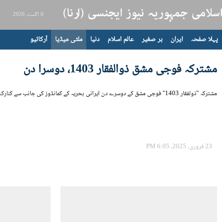
6 اگست، 2026
پہلا صفحہ
ایران
بر صغیر
عالم اسلام
دنیا
ملٹی میڈیا
آرکائیو
مشترکہ فوجی مشق ذوالفقار 1403، دوسرا دن
مشترکہ "ذولفقار 1403" فوجی مشق کے دوسرے دن ایرانی بحریہ کے کمانڈوز کی جانب سے کنارک میں coastal defense, amphibious assault, beaching آپریشنز کا انعقاد کیا گیا، جس میں بحریہ کے "تنب" جہاز اور بری آرمرڈ یونٹ نے حصہ لیا۔
23 فروری، 2025، 6:05 PM