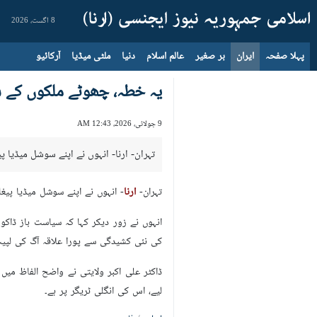
8 اگست، 2026
پہلا صفحہ
ایران
بر صغیر
عالم اسلام
دنیا
ملٹی میڈیا
آرکائیو
یہ خطہ، چھوٹے ملکوں کے س
9 جولائی، 2026، 12:43 AM
تہران- ارنا- انہوں نے اپنے سوشل میڈیا پی
تہران-
ارنا
- انہوں نے اپنے سوشل میڈیا پیغا
انہوں نے زور دیکر کہا کہ سیاست باز ڈاک
کی نئی کشیدگی سے پورا علاقہ آگ کی لپیٹ
ڈاکٹر علی اکبر ولایتی نے واضح الفاظ میں
لیے، اس کی انگلی ٹریگر پر ہے۔