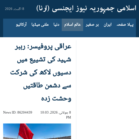
8 اگست، 2026
پہلا صفحہ
ایران
بر صغیر
عالم اسلام
دنیا
ملٹی میڈیا
آرکائیو
عراقی پروفیسر: رہبر
شہید کی تشییع میں
دسیوں لاکھ کی شرکت
سے دشمن طاقتیں
وحشت زدہ
8 جولائی، 2026، 10:03
86204439
News ID:
PM