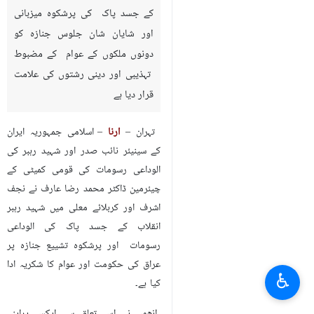
کے جسد پاک کی پرشکوہ میزبانی
اور شایان شان جلوس جنازہ کو
دونوں ملکوں کے عوام کے مضبوط
تہذیبی اور دینی رشتوں کی علامت
قرار دیا ہے
تہران –
ارنا
– اسلامی جمہوریہ ایران
کے سینیئر نائب صدر اور شہید رہبر کی
الوداعی رسومات کی قومی کمیٹی کے
چیئرمین ڈاکٹر محمد رضا عارف نے نجف
اشرف اور کربلائے معلی میں شہید رہبر
انقلاب کے جسد پاک کی الوداعی
رسومات اور پرشکوہ تشییع جنازہ پر
عراق کی حکومت اور عوام کا شکریہ ادا
♿︎
کیا ہے۔