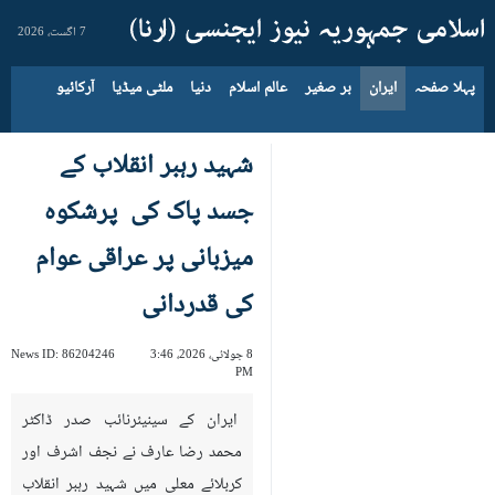
7 اگست، 2026
پہلا صفحہ
ایران
بر صغیر
عالم اسلام
دنیا
ملٹی میڈیا
آرکائیو
شہید رہبر انقلاب کے
جسد پاک کی پرشکوہ
میزبانی پر عراقی عوام
کی قدردانی
8 جولائی، 2026، 3:46
86204246
News ID:
PM
ایران کے سینیئرنائب صدر ڈاکٹر
محمد رضا عارف نے نجف اشرف اور
کربلائے معلی میں شہید رہبر انقلاب