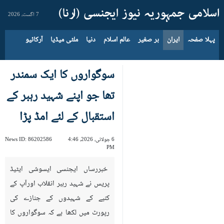
7 اگست، 2026
پہلا صفحہ
ایران
بر صغیر
عالم اسلام
دنیا
ملٹی میڈیا
آرکائیو
سوگواروں کا ایک سمندر
تھا جو اپنے شہید رہبر کے
استقبال کے لئے امڈ پڑا
6 جولائی، 2026، 4:46
86202586
News ID:
PM
خبررساں ایجنسی ایسوشی ایٹیڈ
پریس نے شہید رہبر انقلاب اورآپ کے
کنبے کے شہیدوں کے جنازے کی
رپورٹ میں لکھا ہے کہ سوگواروں کا