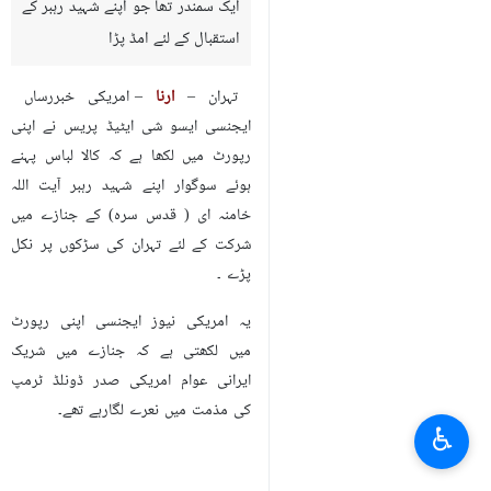
ایک سمندر تھا جو اپنے شہید رہبر کے
استقبال کے لئے امڈ پڑا
تہران –
ارنا
– امریکی خبررساں
ایجنسی ایسو شی ایٹیڈ پریس نے اپنی
رپورٹ میں لکھا ہے کہ کالا لباس پہنے
ہوئے سوگوار اپنے شہید رہبر آیت اللہ
خامنہ ای ( قدس سرہ) کے جنازے میں
شرکت کے لئے تہران کی سڑکوں پر نکل
پڑے ۔
یہ امریکی نیوز ایجنسی اپنی رپورٹ
میں لکھتی ہے کہ جنازے میں شریک
ایرانی عوام امریکی صدر ڈونلڈ ٹرمپ
کی مذمت میں نعرے لگارہے تھے۔
♿︎