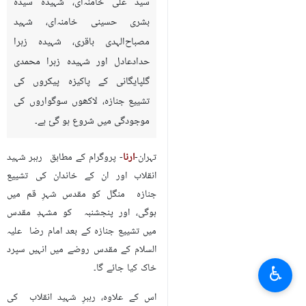
سید علی خامنہ‌ای، شہیدہ سیدہ
بشری حسینی خامنہ‌ای، شہید
مصباح‌الہدی باقری، شہیدہ زہرا
حدادعادل اور شہیدہ زہرا محمدی
گلپایگانی کے پاکیزہ پیکروں کی
تشییع جنازہ، لاکھوں سوگواروں کی
موجودگی میں شروع ہو گئ ہے۔
تہران-
ارنا
- پروگرام کے مطابق رہبر شہید
انقلاب اور ان کے خاندان کی تشییع
جنازہ منگل کو مقدس شہرِ قم میں
ہوگی، اور پنجشنبہ کو مشہدِ مقدس
میں تشییع جنازہ کے بعد امام رضا علیہ
السلام کے مقدس روضے میں انہیں سپرد
خاک کیا جائے گا۔
♿︎
اس کے علاوہ، رہبرِ شہید انقلاب کی