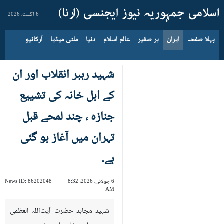
6 اگست، 2026
پہلا صفحہ
ایران
بر صغیر
عالم اسلام
دنیا
ملٹی میڈیا
آرکائیو
شہید رہبر انقلاب اور ان
کے اہل خانہ کی تشییع
جنازہ ، چند لمحے قبل
تہران میں آغاز ہو گئی
ہے۔
6 جولائی، 2026، 8:32
86202048
News ID:
AM
شہید مجاہد حضرت آیت‌اللہ العظمی