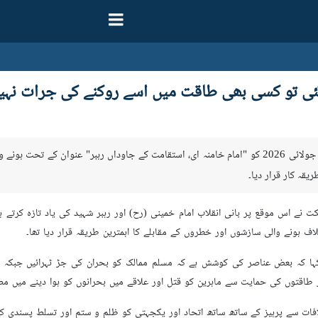
گئی تو کسی بھی طاقت میں اسے روکنے کی جرات نہ
صدر مسعود پزشکیان نے ہفتے کی شام 5 جولائی 2026 کو "امام خامنہ ای، استقامت کے جاوداں
یقہ کار قرار دیا۔
 نے اس موقع پر بانی انقلاب امام خمینی (رح) اور رہبر شہید کی یاد تازہ کرتے ہو
ف ہونے والی سازشوں اور خطروں کے مقابلے کا اہمترین طریقہ قرار دیا تھا۔
کہا کہ بعض عناصر کی کوشش ہے کہ مسلم ممالک کو بحران کی جڑ ٹہرائیں جبکہ
اقتوں کی حمایت سے ماہرین کو قتل اور علاقے میں بحرانوں کو ہوا دینے میں م
ات سے پرہیز کے ساتھ ساتھ اتحاد اور یکجہتی کو ظلم و ستم اور تسلط پسندی کے مق