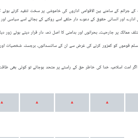
کے جرائم کے سامنے بین الاقوامی اداروں کی خاموشی پر سخت تنقید کرتے ہوئے
 ادارے اور انسانی حقوق کے دعوے دار حلقے اسے روکنے کے بجائے اسے سیاسی اور ع
ممالک پر جارحیت، بحرانوں اور بدامنی کا اصل ذمہ دار قرار دیتے ہوئے زور دیا ک
 قوموں کو کمزور کرنے کی غرض سے ان کے سائنسدانوں، برجستہ شخصیات اور مؤثر 
ہ اگر امت اسلامیہ خدا کی خاطر حق کے راستے پر متحد ہوجائے تو کوئی بھی طاق