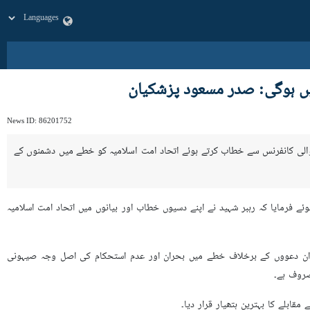
یں ہوگی: صدر مسعود پزشکیان
News ID:
86201752
 رہبر" عنوان کے تحت ہونے والی کانفرنس سے خطاب کرتے ہوئے اتحاد امت اسلامیہ کو خطے میں دشمنوں کے
ئے فرمایا کہ رہبر شہید نے اپنے دسیوں خطاب اور بیانوں میں اتحاد امت اسلامیہ
 ان دعووں کے برخلاف خطے میں بحران اور عدم استحکام کی اصل وجہ صیہونی
صروف ہے۔
ابلے کا بہترین ہتھیار قرار دیا۔