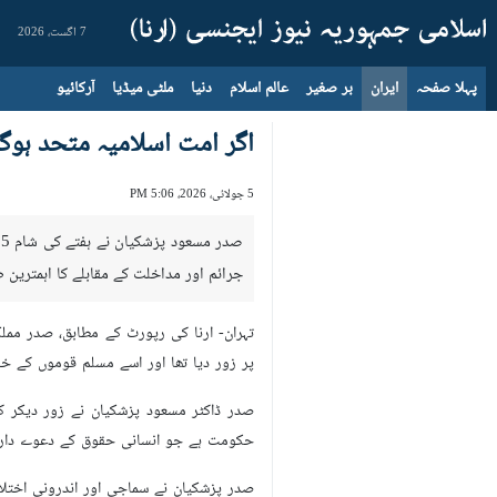
7 اگست، 2026
پہلا صفحہ
ایران
بر صغیر
عالم اسلام
دنیا
ملٹی میڈیا
آرکائیو
اگر امت اسلامیہ متحد ہو
5 جولائی، 2026، 5:06 PM
جرائم اور مداخلت کے مقابلے کا اہمترین طر
تہران- ارنا کی رپورٹ کے مطابق، صدر مملکت
پر زور دیا تھا اور اسے مسلم قوموں کے خلا
صدر ڈاکٹر مسعود پزشکیان نے زور دیکر 
حکومت ہے جو انسانی حقوق کے دعوے دار ط
صدر پزشکیان نے سماجی اور اندرونی اختلاف