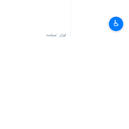
♿︎
ایران
سیاست
0 Persons
لیبلز
اسلامی جمہوریہ ایران
صدر مسعود پزشکیان
ڈاکٹر مسعود پزشکیان
شہادت
رہبر معظم انقلاب اسلامی آیت اللہ
سید علی خامنہ ای
شہادت امام خامنہ ای