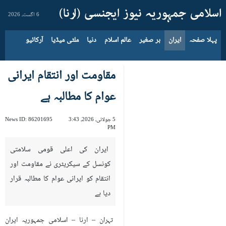
6 اگست، 2026
پہلا صفحہ
ایران
بر صغیر
عالم اسلام
دنیا
ملٹی میڈیا
آرکائیو
مقاومت اور انتقام ایرانی
عوام کا مطالبہ ہے
5 جولائی، 2026، 3:43
86201695
News ID:
PM
ایران کی اعلی قومی سلامتی
کونسل کے سیکریٹری نے مقاومت اور
انتقام کو ایرانی عوام کا مطالبہ قرار
دیا ہے
تہران – ارنا – اسلامی جمہوریہ ایران