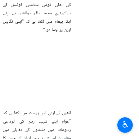
کی اعلی قومی سلامتی کونسل کے
سیکریٹری محمد باقر ذوالقدر نے اپنے
ایک پیغام میں لکھا ہے کہ "اپنی نگاہیں
ایرن پر جما دو۔"
انھوں نے اپنی اس پوسٹ مں لکھا ہے کہ
"عوام اپنے شہید رہبر کی الوداعی
♿︎
رسومات میں دشمنوں کے مقابلے میں
مقاومت اور شہید رہبر ایران کے خون کا