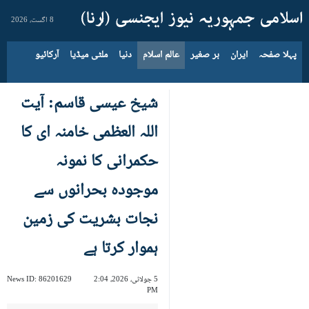
8 اگست، 2026
پہلا صفحہ
ایران
بر صغیر
عالم اسلام
دنیا
ملٹی میڈیا
آرکائیو
شیخ عیسی قاسم: آیت
اللہ العظمی خامنہ ای کا
حکمرانی کا نمونہ
موجودہ بحرانوں سے
نجات بشریت کی زمین
ہموار کرتا ہے
5 جولائی، 2026، 2:04
86201629
News ID:
PM