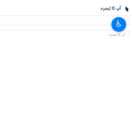
آپ کا تبصرہ
♿︎
تازہ ترین
ایران کے خلاف برطانوی فوجی اڈوں کے استعمال کو روکا جائے ، برطانوی مزدور یون
2026-08-07 17:08
سفارت کا عمل کبھی نہیں رکا / جنگ اور سفارت کاری مکمل ہم آہنگی سے جاری ہے: