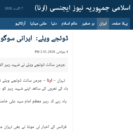
7 اگست، 2026
پہلا صفحہ
ایران
بر صغیر
عالم اسلام
دنیا
ملٹی میڈیا
آرکائیو
ڈوئجے ویلے: ایرانی سوگوا
4 جولائی، 2026، 2:55 PM
جرمن سائٹ ڈوئچے ویلے نے شہید رہبر انقل
تہران –
ارنا
– جرمن سائٹ ڈوئچے ویلے نے 
باد کے نعروں کے ساتھ، اپنے شہید رہبر کو
یاد رہے کہ رہبر معظم امام سید علی خام
فرانس کے اخبار لی مونڈ نے بھی تہران می