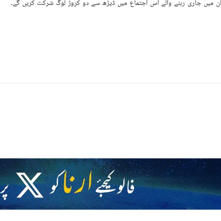
تہران میں جاری رہنے والے اس اجتماع میں ڈیڑھ سے دو کروڑ لوگ شرکت کریں گے۔