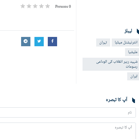
0 Persons
لیبلز
انٹرنیشنل میڈیا
تہران
ملیشیا
شہید رہبر انقلاب کی الوداعی
رسومات
ایران
آپ کا تبصرہ