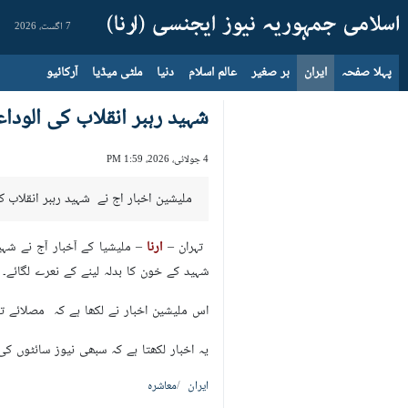
7 اگست، 2026
پہلا صفحہ
ایران
بر صغیر
عالم اسلام
دنیا
ملٹی میڈیا
آرکائیو
شہید رہبر انقلاب کی الود
4 جولائی، 2026، 1:59 PM
ملیشین اخبار اج نے شہید رہبر انقلاب کے
تہران –
ارنا
– ملیشیا کے آخبار آج نے شہی
شہید کے خون کا بدلہ لینے کے نعرے لگائے۔
اس ملیشین اخبار نے لکھا ہے کہ مصلائے تہر
یہ اخبار لکھتا ہے کہ سبھی نیوز سائٹوں 
ایران
معاشرہ